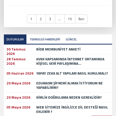
1
2
3
...
15
İleri
DUYURULAR
TEKNOLOJİ HABERLERİ
GÜNCEL
30 Temmuz
BİDB MEMNUNİYET ANKETİ
2026
28 Temmuz
KVKK KAPSAMINDA İNTERNET ORTAMINDA
2026
KİŞİSEL VERİ PAYLAŞIMINA...
05 Haziran 2026
YAPAY ZEKA ALT YAPILARI NASIL KURULMALI?
20 Mayıs 2026
EDURAOM ŞİFREMİ ALMAK İSTİYORUM NE
YAPABİLİRİM?
20 Mayıs 2026
KİMLİK DOĞRULAMA NEDEN GEREKLİDİR?
05 Mayıs 2026
WEB SİTEMİZE İNGİLİZCE DİL DESTEĞİ NASIL
EKLENİR ?