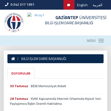
0 342 317 1951
English
العربية
GAZİANTEP
ÜNİVERSİTESİ
BİLGİ İŞLEM DAİRE BAŞKANLIĞI
MENÜ
BİLGİ İŞLEM DAİRE BAŞKANLIĞI
DUYURULAR
30 Temmuz
BİDB Memnuniyet Anketi
28 Temmuz
KVKK Kapsamında İnternet Ortamında Kişisel Veri
Paylaşımına İlişkin Önemli Hatırlatma