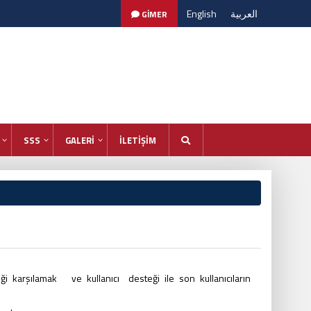
English
العربية
GİMER
SSS
GALERİ
İLETİŞİM
i karşılamak ve kullanıcı desteği ile son kullanıcıların