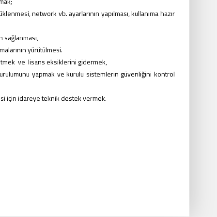
amak;
yüklenmesi, network vb. ayarlarının yapılması,
kullanıma hazır
n sağlanması,
malarının yürütülmesi.
ol etmek ve lisans eksiklerini gidermek,
 kurulumunu yapmak ve kurulu sistemlerin güvenliğini kontrol
esi için idareye teknik destek vermek.