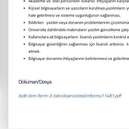
Akademik ve idari personelin kullanıcı ihtiyaçlarını karşıl
Kişisel bilgisayarların ve yazıcıların kurulması,
yazılımların 
hale getirilmesi ve sisteme uygunluğunun sağlanması,
Bildirilen yazılım veya donanım problemlerinin çözümünü
Üniversite dahilindeki makinaların yazılım güncelleme çalış
Kullanıcılara ait bilgisayarların lisanslı yazılımlarını kontr
Bilgisayar güvenliğinin sağlanması için lisanslı antivirüs
etmek.
Bilgisayar donanımı ihtiyaçlarının belirlenmesi ve giderilm
Döküman/Dosya
bidb-bim-form-3-teknikservisteslimformu11481.pdf