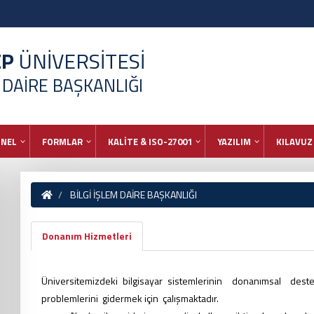
EP
ÜNİVERSİTESİ
M DAİRE BAŞKANLIĞI
ONEL
FORMLAR
KALİTE & ISO-27001
YAZILIM
KILAVUZ
BİLGİ İŞLEM DAİRE BAŞKANLIĞI
Donanım Hizmetleri
Üniversitemizdeki bilgisayar sistemlerinin donanımsal desteğ
problemlerini gidermek için çalışmaktadır.