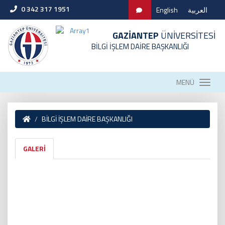
0 342 317 1951
English
العربية
GAZİANTEP
ÜNİVERSİTESİ
BİLGİ İŞLEM DAİRE BAŞKANLIĞI
MENÜ
BİLGİ İŞLEM DAİRE BAŞKANLIĞI
GALERİ