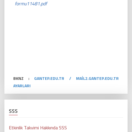
formu11481.pdf
BKNZ :
GANTEP.EDU.TR / MAİL2.GANTEP.EDU.TR
AYARLARI
SSS
Etkinlik Takvimi Hakkında SSS