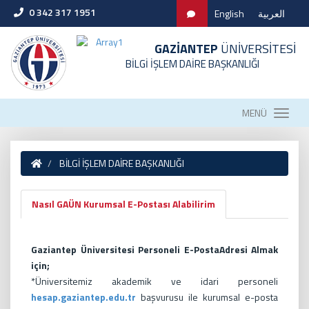
0 342 317 1951
English
العربية
GAZİANTEP
ÜNİVERSİTESİ
BİLGİ İŞLEM DAİRE BAŞKANLIĞI
MENÜ
BİLGİ İŞLEM DAİRE BAŞKANLIĞI
Nasıl GAÜN Kurumsal E-Postası Alabilirim
Gaziantep Üniversitesi Personeli E-PostaAdresi Almak
için;
*Üniversitemiz akademik ve idari personeli
hesap.gaziantep.edu.tr
başvurusu ile kurumsal e-posta