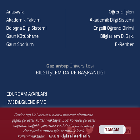
Anasayfa
Öğrenci İşleri
Akademik Takvim
Akademik Bilgi Sistemi
Bologna Bilgi Sistemi
Engelli Öğrenci Birimi
Gaün Kütüphane
Bilgi İşlem D. Bşk.
Gaün Sporium
E-Rehber
Gaziantep
Üniversitesi
BİLGİ İŞLEM DAİRE BAŞKANLIĞI
EDUROAM AYARLARI
KVK BİLGİLENDİRME
Gaziantep Üniversitesi olarak internet sitemizde
çeşitli çerezler kullanmaktayız. Söz konusu çerezler
sayfanın sağlıklı çalışması ve daha iyi bir ziyaretçi
TAMAM
deneyimi sunmak için zorunlu olarak
kullanılmaktadır.
GAÜN Kişisel Verilerin