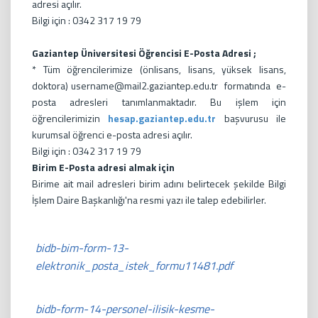
adresi açılır.
Bilgi için : 0342 317 19 79
Gaziantep Üniversitesi Öğrencisi E-Posta Adresi ;
* Tüm öğrencilerimize (önlisans, lisans, yüksek lisans,
doktora) username@mail2.gaziantep.edu.tr formatında e-
posta adresleri tanımlanmaktadır. Bu işlem için
öğrencilerimizin
hesap.gaziantep.edu.tr
başvurusu ile
kurumsal öğrenci e-posta adresi açılır.
Bilgi için : 0342 317 19 79
Birim E-Posta adresi almak için
Birime ait mail adresleri birim adını belirtecek şekilde Bilgi
İşlem Daire Başkanlığı'na resmi yazı ile talep edebilirler.
bidb-bim-form-13-
elektronik_posta_istek_formu11481.pdf
bidb-form-14-personel-ilisik-kesme-