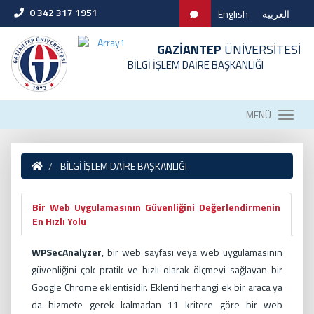
0 342 317 1951
English
العربية
GAZİANTEP
ÜNİVERSİTESİ
BİLGİ İŞLEM DAİRE BAŞKANLIĞI
MENÜ
BİLGİ İŞLEM DAİRE BAŞKANLIĞI
Bir Web Uygulamasının Güvenliğini Değerlendirmenin
En Hızlı Yolu
WPSecAnalyzer
, bir web sayfası veya web uygulamasının
güvenliğini çok pratik ve hızlı olarak ölçmeyi sağlayan bir
Google Chrome eklentisidir. Eklenti herhangi ek bir araca ya
da hizmete gerek kalmadan 11 kritere göre bir web