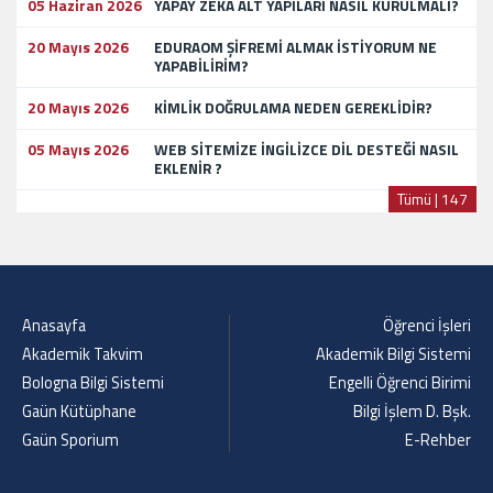
05 Haziran 2026
YAPAY ZEKA ALT YAPILARI NASIL KURULMALI?
20 Mayıs 2026
EDURAOM ŞİFREMİ ALMAK İSTİYORUM NE
YAPABİLİRİM?
20 Mayıs 2026
KİMLİK DOĞRULAMA NEDEN GEREKLİDİR?
05 Mayıs 2026
WEB SİTEMİZE İNGİLİZCE DİL DESTEĞİ NASIL
EKLENİR ?
Tümü | 147
Anasayfa
Öğrenci İşleri
Akademik Takvim
Akademik Bilgi Sistemi
Bologna Bilgi Sistemi
Engelli Öğrenci Birimi
Gaün Kütüphane
Bilgi İşlem D. Bşk.
Gaün Sporium
E-Rehber