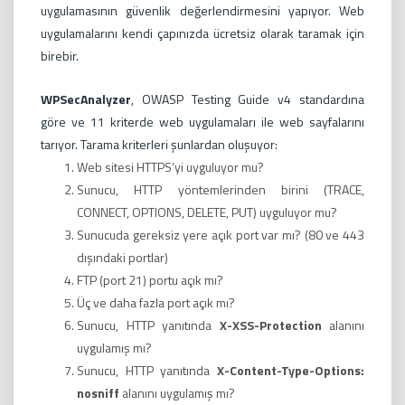
uygulamasının güvenlik değerlendirmesini yapıyor. Web
uygulamalarını kendi çapınızda ücretsiz olarak taramak için
birebir.
WPSecAnalyzer
, OWASP Testing Guide v4 standardına
göre ve 11 kriterde web uygulamaları ile web sayfalarını
tarıyor. Tarama kriterleri şunlardan oluşuyor:
Web sitesi HTTPS’yi uyguluyor mu?
Sunucu, HTTP yöntemlerinden birini (TRACE,
CONNECT, OPTIONS, DELETE, PUT) uyguluyor mu?
Sunucuda gereksiz yere açık port var mı? (80 ve 443
dışındaki portlar)
FTP (port 21) portu açık mı?
Üç ve daha fazla port açık mı?
Sunucu, HTTP yanıtında
X-XSS-Protection
alanını
uygulamış mı?
Sunucu, HTTP yanıtında
X-Content-Type-Options:
nosniff
alanını uygulamış mı?