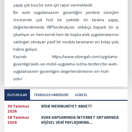
yapıp çok kısa bir süre için rapor vermektedir.
Bir web uygulamasının güvenliğini pentest süreçleri
öncesinde çok hızlı bir şekilde ön tarama yapıp,
değerlendirmede WPSecAnalyzer oldukça başarılı bir iş
çıkartıyor ve hem kendi hem de başka web uygulamalarınızı
saldırgan olmayan pasif bir modda taramanın en kolay yolu
haline geliyor.
Kaynak: https://www.sibergah.com/uygulama-
guvenligi/web-ve-mobil-uygulama-sizma-testleri/bir-web-
uygulamasinin-guvenligini-degerlendirmenin-en-hizli-
yolu/
DUYURULAR
TEKNOLOJİ HABERLERİ
GÜNCEL
30 Temmuz
BİDB MEMNUNİYET ANKETİ
2026
28 Temmuz
KVKK KAPSAMINDA İNTERNET ORTAMINDA
2026
KİŞİSEL VERİ PAYLAŞIMINA...