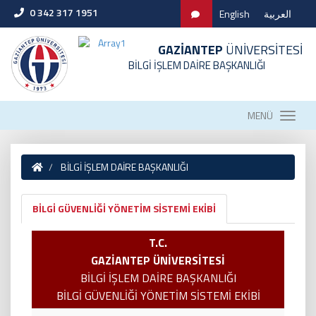
0 342 317 1951
English
العربية
GAZİANTEP
ÜNİVERSİTESİ
BİLGİ İŞLEM DAİRE BAŞKANLIĞI
MENÜ
BİLGİ İŞLEM DAİRE BAŞKANLIĞI
BİLGİ GÜVENLİĞİ YÖNETİM SİSTEMİ EKİBİ
T.C.
GAZİANTEP ÜNİVERSİTESİ
BİLGİ İŞLEM DAİRE BAŞKANLIĞI
BİLGİ GÜVENLİĞİ YÖNETİM SİSTEMİ EKİBİ