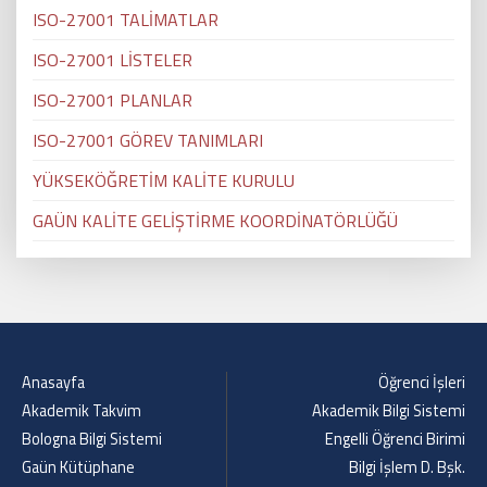
ISO-27001 TALİMATLAR
ISO-27001 LİSTELER
ISO-27001 PLANLAR
ISO-27001 GÖREV TANIMLARI
YÜKSEKÖĞRETİM KALİTE KURULU
GAÜN KALİTE GELİŞTİRME KOORDİNATÖRLÜĞÜ
Anasayfa
Öğrenci İşleri
Akademik Takvim
Akademik Bilgi Sistemi
Bologna Bilgi Sistemi
Engelli Öğrenci Birimi
Gaün Kütüphane
Bilgi İşlem D. Bşk.