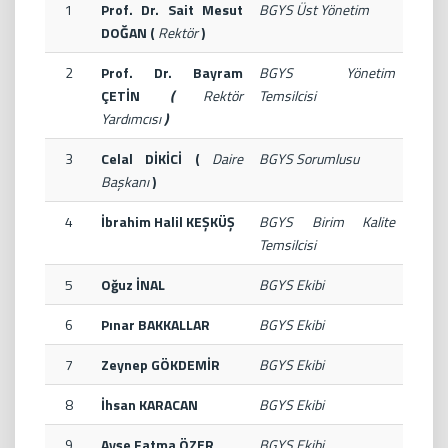
1
Prof. Dr. Sait Mesut
BGYS Üst Yönetim
DOĞAN (
Rektör
)
2
Prof. Dr. Bayram
BGYS Yönetim
ÇETİN
(
Rektör
Temsilcisi
Yardımcısı
)
3
Celal DİKİCİ (
Daire
BGYS Sorumlusu
Başkanı
)
4
İbrahim Halil KEŞKÜŞ
BGYS Birim Kalite
Temsilcisi
5
Oğuz İNAL
BGYS Ekibi
6
Pınar BAKKALLAR
BGYS Ekibi
7
Zeynep GÖKDEMİR
BGYS Ekibi
8
İhsan KARACAN
BGYS Ekibi
9
Ayşe Fatma ÖZER
BGYS Ekibi