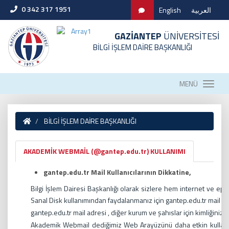
0 342 317 1951
English
العربية
GAZİANTEP
ÜNİVERSİTESİ
BİLGİ İŞLEM DAİRE BAŞKANLIĞI
MENÜ
BİLGİ İŞLEM DAİRE BAŞKANLIĞI
AKADEMİK WEBMAİL (@gantep.edu.tr) KULLANIMI
gantep.edu.tr Mail Kullanıcılarının Dikkatine,
Bilgi İşlem Dairesi Başkanlığı olarak sizlere hem internet ve ep
Sanal Disk kullanımından faydalanmanız için gantep.edu.tr mail a
gantep.edu.tr
mail adresi , diğer kurum ve şahıslar için kimliğiniz ni
Akademik Webmail dediğimiz Web Arayüzünü daha etkin kullanman