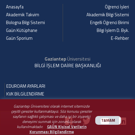
Anasayfa
Öğrenci İşleri
Akademik Takvim
Akademik Bilgi Sistemi
Bologna Bilgi Sistemi
Engelli Öğrenci Birimi
Gaün Kütüphane
Bilgi İşlem D. Bşk.
Gaün Sporium
E-Rehber
Gaziantep
Üniversitesi
BİLGİ İŞLEM DAİRE BAŞKANLIĞI
EDUROAM AYARLARI
KVK BİLGİLENDİRME
Gaziantep Üniversitesi olarak internet sitemizde
çeşitli çerezler kullanmaktayız. Söz konusu çerezler
sayfanın sağlıklı çalışması ve daha iyi bir ziyaretçi
TAMAM
deneyimi sunmak için zorunlu olarak
kullanılmaktadır.
GAÜN Kişisel Verilerin
Korunması Bilgilendirme