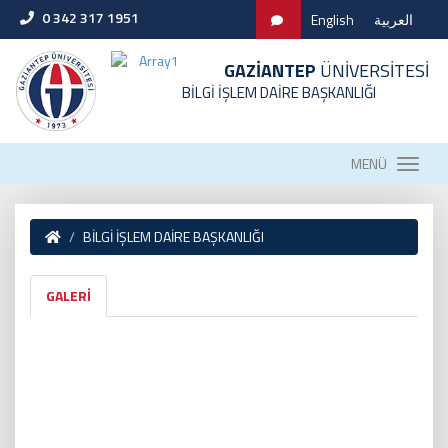
0 342 317 1951
English
العربية
GAZİANTEP
ÜNİVERSİTESİ
BİLGİ İŞLEM DAİRE BAŞKANLIĞI
MENÜ
BİLGİ İŞLEM DAİRE BAŞKANLIĞI
GALERİ