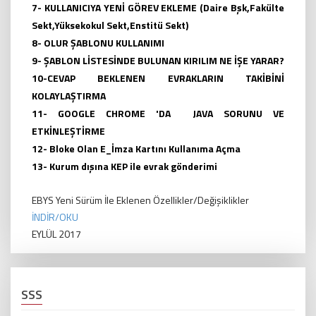
7-
KULLANICIYA YENİ GÖREV EKLEME
(
Daire Bşk,
Fakülte
Sekt,Yüksekokul Sekt,Enstitü Sekt)
8-
OLUR ŞABLONU KULLANIMI
9-
ŞABLON LİSTESİNDE BULUNAN KIRILIM NE İŞE YARAR?
10-
CEVAP BEKLENEN EVRAKLARIN TAKİBİNİ
KOLAYLAŞTIRMA
11-
GOOGLE CHROME 'DA JAVA SORUNU VE
ETKİNLEŞTİRME
12-
Bloke Olan E_İmza Kartını Kullanıma Açma
13
-
Kurum dışına KEP ile evrak gönderimi
EBYS Yeni Sürüm İle Eklenen Özellikler/Değişiklikler
İNDİR/OKU
EYLÜL 2017
SSS