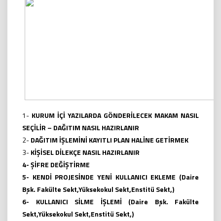
1-
KURUM İÇİ YAZILARDA GÖNDERİLECEK MAKAM NASIL
SEÇİLİR – DAĞITIM NASIL HAZIRLANIR
2-
DAĞITIM İŞLEMİNİ KAYITLI PLAN HALİNE GETİRMEK
3-
KİŞİSEL DİLEKÇE NASIL HAZIRLANIR
4-
ŞİFRE DEĞİŞTİRME
5-
KENDİ PROJESİNDE YENİ KULLANICI EKLEME
(
Daire
Bşk.
Fakülte Sekt,Yüksekokul Sekt,Enstitü Sekt,
)
6-
KULLANICI SİLME İŞLEMİ
(
Daire Bşk.
Fakülte
Sekt,Yüksekokul Sekt,Enstitü Sekt,)