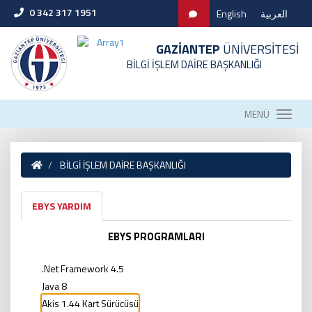
0 342 317 1951
English
العربية
GAZİANTEP
ÜNİVERSİTESİ
BİLGİ İŞLEM DAİRE BAŞKANLIĞI
MENÜ
BİLGİ İŞLEM DAİRE BAŞKANLIĞI
EBYS YARDIM
EBYS PROGRAMLARI
.
Net Framework 4.5
Java 8
Akis 1.44 Kart Sürücüsü