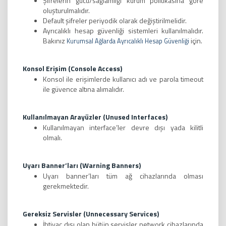
Şifrelerin gücü/sağlamlığı kurum politikasına göre
oluşturulmalıdır.
Default şifreler periyodik olarak değiştirilmelidir.
Ayrıcalıklı hesap güvenliği sistemleri kullanılmalıdır.
Bakınız
için.
Kurumsal Ağlarda Ayrıcalıklı Hesap Güvenliği
Konsol Erişim (Console Access)
Konsol ile erişimlerde kullanıcı adı ve parola timeout
ile güvence altına alımalıdır.
Kullanılmayan Arayüzler (Unused Interfaces)
Kullanılmayan interface’ler devre dışı yada kilitli
olmalı.
Uyarı Banner’ları (Warning Banners)
Uyarı banner’ları tüm ağ cihazlarında olması
gerekmektedir.
Gereksiz Servisler (Unnecessary Services)
İhtiyaç dışı olan bütün servisler network cihazlarında