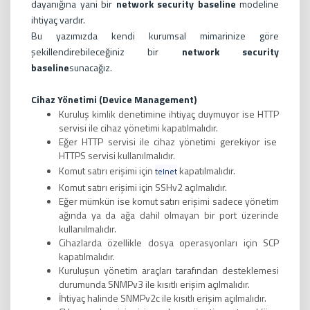
dayanığına yani bir
network security baseline
modeline
ihtiyaç vardır.
Bu yazımızda kendi kurumsal mimarinize göre
şekillendirebileceğiniz bir
network security
baseline
sunacağız.
Cihaz Yönetimi (Device Management)
Kuruluş kimlik denetimine ihtiyaç duymuyor ise HTTP
servisi ile cihaz yönetimi kapatılmalıdır.
Eğer HTTP servisi ile cihaz yönetimi gerekiyor ise
HTTPS servisi kullanılmalıdır.
Komut satırı erişimi için
kapatılmalıdır.
telnet
Komut satırı erişimi için SSHv2 açılmalıdır.
Eğer mümkün ise komut satırı erişimi sadece yönetim
ağında ya da ağa dahil olmayan bir port üzerinde
kullanılmalıdır.
Cihazlarda özellikle dosya operasyonları için SCP
kapatılmalıdır.
Kuruluşun yönetim araçları tarafından desteklemesi
durumunda SNMPv3 ile kısıtlı erişim açılmalıdır.
İhtiyaç halinde SNMPv2c ile kısıtlı erişim açılmalıdır.