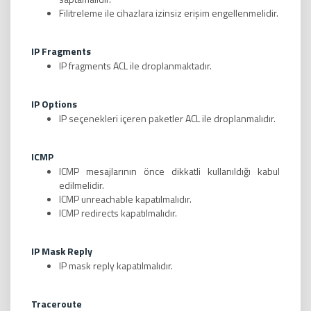
Filitreleme ile cihazlara izinsiz erişim engellenmelidir.
IP Fragments
IP fragments ACL ile droplanmaktadır.
IP Options
IP seçenekleri içeren paketler ACL ile droplanmalıdır.
ICMP
ICMP mesajlarının önce dikkatli kullanıldığı kabul
edilmelidir.
ICMP unreachable kapatılmalıdır.
ICMP redirects kapatılmalıdır.
IP Mask Reply
IP mask reply kapatılmalıdır.
Traceroute