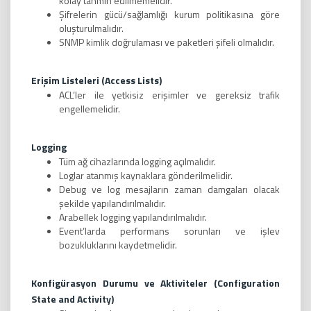
kolay tahmin edilmemelidir.
Şifrelerin gücü/sağlamlığı kurum politikasına göre
oluşturulmalıdır.
SNMP kimlik doğrulaması ve paketleri şifeli olmalıdır.
Erişim Listeleri (Access Lists)
ACL’ler ile yetkisiz erişimler ve gereksiz trafik
engellemelidir.
Logging
Tüm ağ cihazlarında logging açılmalıdır.
Loglar atanmış kaynaklara gönderilmelidir.
Debug ve log mesajların zaman damgaları olacak
şekilde yapılandırılmalıdır.
Arabellek logging yapılandırılmalıdır.
Event’larda performans sorunları ve işlev
bozukluklarını kaydetmelidir.
Konfigürasyon Durumu ve Aktiviteler (Configuration
State and Activity)