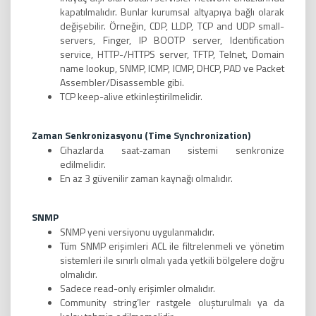
kapatılmalıdır. Bunlar kurumsal altyapıya bağlı olarak
değişebilir. Örneğin, CDP, LLDP, TCP and UDP small-
servers, Finger, IP BOOTP server, Identification
service, HTTP-/HTTPS server, TFTP, Telnet, Domain
name lookup, SNMP, ICMP, ICMP, DHCP, PAD ve Packet
Assembler/Disassemble gibi.
TCP keep-alive etkinleştirilmelidir.
Zaman Senkronizasyonu (Time Synchronization)
Cihazlarda saat-zaman sistemi senkronize
edilmelidir.
En az 3 güvenilir zaman kaynağı olmalıdır.
SNMP
SNMP yeni versiyonu uygulanmalıdır.
Tüm SNMP erişimleri ACL ile filtrelenmeli ve yönetim
sistemleri ile sınırlı olmalı yada yetkili bölgelere doğru
olmalıdır.
Sadece read-only erişimler olmalıdır.
Community string’ler rastgele oluşturulmalı ya da