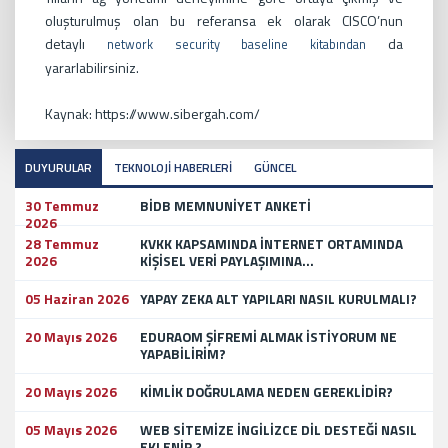
oluşturulmuş olan bu referansa ek olarak CISCO’nun
detaylı
da
network security baseline kitabından
yararlabilirsiniz.
Kaynak: https://www.sibergah.com/
DUYURULAR
TEKNOLOJİ HABERLERİ
GÜNCEL
30 Temmuz
BİDB MEMNUNİYET ANKETİ
2026
28 Temmuz
KVKK KAPSAMINDA İNTERNET ORTAMINDA
2026
KİŞİSEL VERİ PAYLAŞIMINA...
05 Haziran 2026
YAPAY ZEKA ALT YAPILARI NASIL KURULMALI?
20 Mayıs 2026
EDURAOM ŞİFREMİ ALMAK İSTİYORUM NE
YAPABİLİRİM?
20 Mayıs 2026
KİMLİK DOĞRULAMA NEDEN GEREKLİDİR?
05 Mayıs 2026
WEB SİTEMİZE İNGİLİZCE DİL DESTEĞİ NASIL
EKLENİR ?