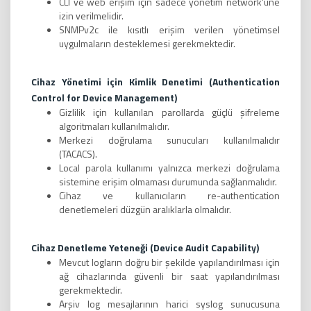
CLI ve web erişim için sadece yönetim network’üne
izin verilmelidir.
SNMPv2c ile kısıtlı erişim verilen yönetimsel
uygulmaların desteklemesi gerekmektedir.
Cihaz Yönetimi için Kimlik Denetimi (Authentication
Control for Device Management)
Gizlilik için kullanılan parollarda güçlü şifreleme
algoritmaları kullanılmalıdır.
Merkezi doğrulama sunucuları kullanılmalıdır
(TACACS).
Local parola kullanımı yalnızca merkezi doğrulama
sistemine erişim olmaması durumunda sağlanmalıdır.
Cihaz ve kullanıcıların re-authentication
denetlemeleri düzgün aralıklarla olmalıdır.
Cihaz Denetleme Yeteneği (Device Audit Capability)
Mevcut logların doğru bir şekilde yapılandırılması için
ağ cihazlarında güvenli bir saat yapılandırılması
gerekmektedir.
Arşiv log mesajlarının harici syslog sunucusuna