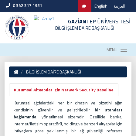
0 342 317 1951
English
العربية
GAZİANTEP
ÜNİVERSİTESİ
BİLGİ İŞLEM DAİRE BAŞKANLIĞI
MENÜ
BİLGİ İŞLEM DAİRE BAŞKANLIĞI
Kurumsal Altyapılar için Network Security Baseline
Kurumsal ağdalardaki her bir cihazın ve bizatihi ağın
kendisinin güvenilir ve geliştirilebilir
bir standart
bağlamında
yönetilmesi elzemdir. Özellikle banka,
internet/iletişim operatörü, holding ve benzeri altyapılar için
ihtiyaçlara göre şekillenmiş bir ağ güvenliği referans