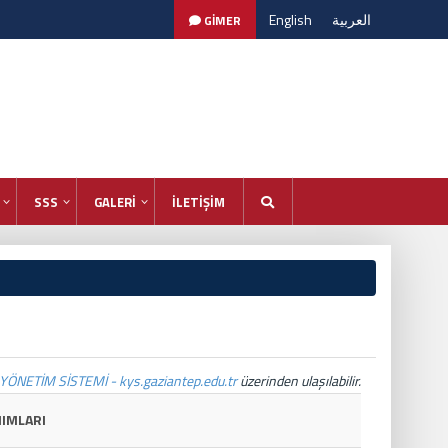
English
العربية
GİMER
SSS
GALERİ
İLETİŞİM
YÖNETİM SİSTEMİ - kys.gaziantep.edu.tr
üzerinden ulaşılabilir.
NIMLARI