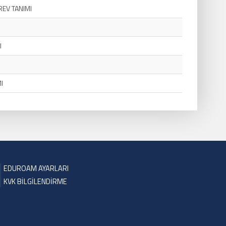
REV TANIMI
I
I
I
EDUROAM AYARLARI
KVK BİLGİLENDİRME