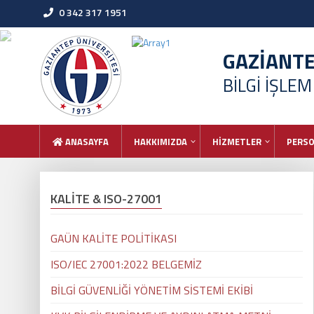
0 342 317 1951
GAZİANT
BİLGİ İŞLE
ANASAYFA
HAKKIMIZDA
HİZMETLER
PERS
KALİTE & ISO-27001
GAÜN KALİTE POLİTİKASI
ISO/IEC 27001:2022 BELGEMİZ
BİLGİ GÜVENLİĞİ YÖNETİM SİSTEMİ EKİBİ