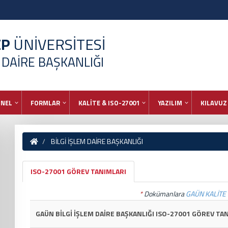
EP
ÜNİVERSİTESİ
M DAİRE BAŞKANLIĞI
ONEL
FORMLAR
KALİTE & ISO-27001
YAZILIM
KILAVUZ
BİLGİ İŞLEM DAİRE BAŞKANLIĞI
ISO-27001 GÖREV TANIMLARI
*
Dokümanlara
GAÜN KALİTE 
GAÜN BİLGİ İŞLEM DAİRE BAŞKANLIĞI ISO-27001 GÖREV TA