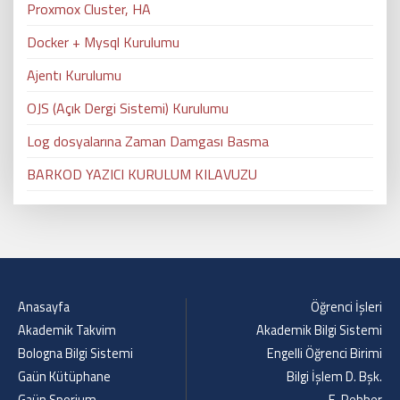
Proxmox Cluster, HA
Docker + Mysql Kurulumu
Ajentı Kurulumu
OJS (Açık Dergi Sistemi) Kurulumu
Log dosyalarına Zaman Damgası Basma
BARKOD YAZICI KURULUM KILAVUZU
Anasayfa
Öğrenci İşleri
Akademik Takvim
Akademik Bilgi Sistemi
Bologna Bilgi Sistemi
Engelli Öğrenci Birimi
Gaün Kütüphane
Bilgi İşlem D. Bşk.