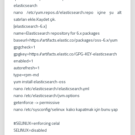
elasticsearch
nano /etc/yum.repos.d/elasticsearch.repo içine şu alt
satırları ekle.Kaydet çık.
[elasticsearch-6.x]
name=Elasticsearch repository for 6.x packages
baseurl=https://artifacts.elastic.co/packages/oss-6.x/yum
gpgcheck=1
gpgkey=https://artifacts.elastic.co/GPG-KEY-elasticsearch
enabled=1
autorefresh=1
type=rpm-md
yum install elasticsearch-oss
nano /etc/elasticsearch/elasticsearch.yml
nano /etc/elasticsearch/jvm.options
getenforce -> permissive
nano /etc/sysconfig/selinux kalıcı kapatmak için bunu yap
#SELINUX=enforcing celal
SELINUX=disabled