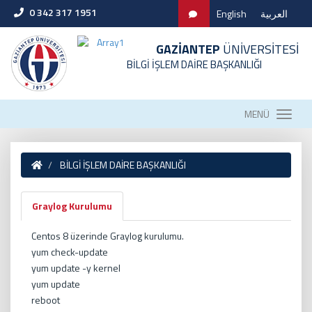
0 342 317 1951
English
العربية
GAZİANTEP
ÜNİVERSİTESİ
BİLGİ İŞLEM DAİRE BAŞKANLIĞI
MENÜ
BİLGİ İŞLEM DAİRE BAŞKANLIĞI
Graylog Kurulumu
Centos 8 üzerinde Graylog kurulumu.
yum check-update
yum update -y kernel
yum update
reboot