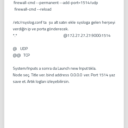
firewall-cmd --permanent --add-port=1514/udp
firewall-cmd --reload
/etc/rsyslog.conf ta şu alt satırı ekle sysloga gelen herşeyi
verdiğin ip ve porta gönderecek.
*.* @172.27.27.27:9000:1514
@ UDP
@@ TCP
System/Inputs a sonra da Launch new Input tıkla.
Node seç. Title ver. bind address 0.0.0.0 ver. Port 1514 yaz
save et. Artık logları izleyebilirsin.