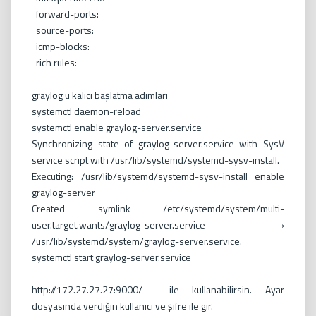
forward-ports:
source-ports:
icmp-blocks:
rich rules:
graylog u kalıcı başlatma adımları
systemctl daemon-reload
systemctl enable graylog-server.service
Synchronizing state of graylog-server.service with SysV
service script with /usr/lib/systemd/systemd-sysv-install.
Executing: /usr/lib/systemd/systemd-sysv-install enable
graylog-server
Created symlink /etc/systemd/system/multi-
user.target.wants/graylog-server.service ›
/usr/lib/systemd/system/graylog-server.service.
systemctl start graylog-server.service
http://172.27.27.27:9000/ ile kullanabilirsin. Ayar
dosyasında verdiğin kullanıcı ve şifre ile gir.