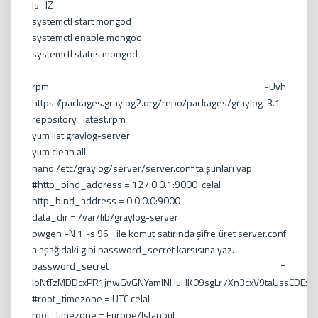
ls -lZ
systemctl start mongod
systemctl enable mongod
systemctl status mongod
rpm -Uvh
https://packages.graylog2.org/repo/packages/graylog-3.1-
repository_latest.rpm
yum list graylog-server
yum clean all
nano /etc/graylog/server/server.conf ta şunları yap
#http_bind_address = 127.0.0.1:9000 celal
http_bind_address = 0.0.0.0:9000
data_dir = /var/lib/graylog-server
pwgen -N 1 -s 96 ile komut satırında şifre üret server.conf
a aşağıdaki gibi password_secret karşısına yaz.
password_secret =
IoNtTzMDDcxPR1jnwGvGNYamlNHuHK09sgLr7Xn3cxV9taUssCDEx
#root_timezone = UTC celal
root_timezone = Europe/Istanbul