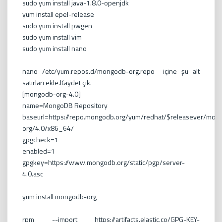
sudo yum install java-1.8.0-openjdk
yum install epel-release
sudo yum install pwgen
sudo yum install vim
sudo yum install nano
nano /etc/yum.repos.d/mongodb-org.repo içine şu alt
satırları ekle.Kaydet çık.
[mongodb-org-4.0]
name=MongoDB Repository
baseurl=https://repo.mongodb.org/yum/redhat/$releasever/mon
org/4.0/x86_64/
gpgcheck=1
enabled=1
gpgkey=https://www.mongodb.org/static/pgp/server-
4.0.asc
yum install mongodb-org
rpm --import https://artifacts.elastic.co/GPG-KEY-