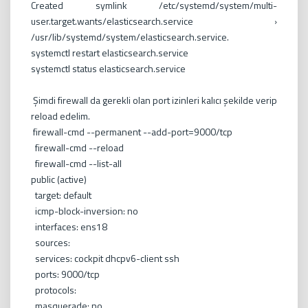
Created symlink /etc/systemd/system/multi-
user.target.wants/elasticsearch.service ›
/usr/lib/systemd/system/elasticsearch.service.
systemctl restart elasticsearch.service
systemctl status elasticsearch.service
Şimdi firewall da gerekli olan port izinleri kalıcı şekilde verip
reload edelim.
firewall-cmd --permanent --add-port=9000/tcp
firewall-cmd --reload
firewall-cmd --list-all
public (active)
target: default
icmp-block-inversion: no
interfaces: ens18
sources:
services: cockpit dhcpv6-client ssh
ports: 9000/tcp
protocols:
masquerade: no