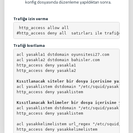
konfig dosyasında düzenleme yapıldıktan sonra.
Trafiğe izin verme
 http_access allow all

Trafiği kısıtlama
acl yasakla1 dstdomain oyunsitesi27.com

acl yasakla2 dstdomain bahisler.com

http_access deny yasakla1

http_access deny yasakla2

Kısıtlanacak siteler bir dosya içerisine yazılara
acl yasaklistem dstdomain "/etc/squid/yasakla.txt"
http_access deny yasaklistem

Kısıtlanacak kelimeler bir dosya içerisine yazıla
acl yasaklistem dstdomain "/etc/squid/yasakla.txt"
http_access deny yasaklistem

acl yasakkelimelistem url_regex "/etc/squid/kelim