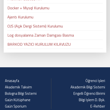
Docker + Mysql Kurulumu
Ajentı Kurulumu
OJS (Açık Dergi Sistemi) Kurulumu
Log dosyalarına Zaman Damgası Basma
BARKOD YAZICI KURULUM KILAVUZU
Anasayfa
Öğrenci İşleri
Akademik Takvim
Akademik Bilgi Sistemi
Bologna Bilgi Sistemi
Engelli Öğrenci Birimi
Gaün Kütüphane
Bilgi İşlem D. Bşk.
Gaün Sporium
E-Rehber