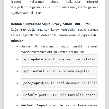
hizmetini kullanmak isteyen kullanıcılar internet
tarayıcılarında gerekli ip ve port numarasını yazarak gerekli
ayarları yapmalıdırlar.
Debian 10 üzerinde Squid (Proxy) Sunucu Kurulumu
Çoğu linux dağıtımına çok kolay kurulabilen squid sunucu
kararlı dağıtımlardan debian 10 üzerine kurulum yapılacaktır.
Adımlar
Debian 10 kurulumunu yapıp gerekli network
ayarlarının tamam olduğu kontrol edilmelidir.
apt update
 komutu ile var ise işletim sistem
apt install
 squid kurulumu yapılır
/etc/
squid/squid.conf
 dosyası squid’in ayar 
Default portu 
3128
 dir.Güvenlik adına bu por
/etc
/init.d/squid
start ile servis başlatılmalıdır