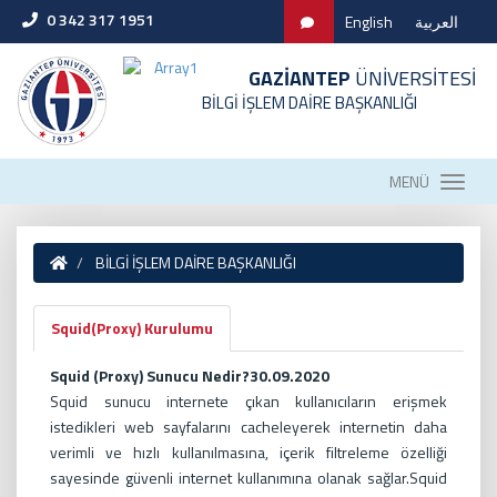
0 342 317 1951
English
العربية
GAZİANTEP
ÜNİVERSİTESİ
BİLGİ İŞLEM DAİRE BAŞKANLIĞI
MENÜ
BİLGİ İŞLEM DAİRE BAŞKANLIĞI
Squid(Proxy) Kurulumu
Squid (Proxy) Sunucu Nedir?30.09.2020
Squid sunucu internete çıkan kullanıcıların erişmek
istedikleri web sayfalarını cacheleyerek internetin daha
verimli ve hızlı kullanılmasına, içerik filtreleme özelliği
sayesinde güvenli internet kullanımına olanak sağlar.Squid