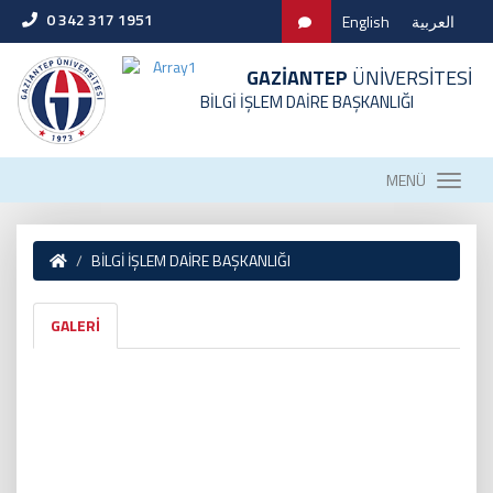
0 342 317 1951
English
العربية
GAZİANTEP
ÜNİVERSİTESİ
BİLGİ İŞLEM DAİRE BAŞKANLIĞI
MENÜ
BİLGİ İŞLEM DAİRE BAŞKANLIĞI
GALERİ