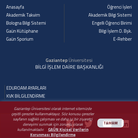
Anasayfa
Öğrenci İşleri
Akademik Takvim
Akademik Bilgi Sistemi
Bologna Bilgi Sistemi
Engelli Öğrenci Birimi
Gaün Kütüphane
Bilgi İşlem D. Bşk.
Gaün Sporium
E-Rehber
Gaziantep
Üniversitesi
BİLGİ İŞLEM DAİRE BAŞKANLIĞI
EDUROAM AYARLARI
KVK BİLGİLENDİRME
Gaziantep Üniversitesi olarak internet sitemizde
çeşitli çerezler kullanmaktayız. Söz konusu çerezler
sayfanın sağlıklı çalışması ve daha iyi bir ziyaretçi
TAMAM
deneyimi sunmak için zorunlu olarak
kullanılmaktadır.
GAÜN Kişisel Verilerin
Korunması Bilgilendirme