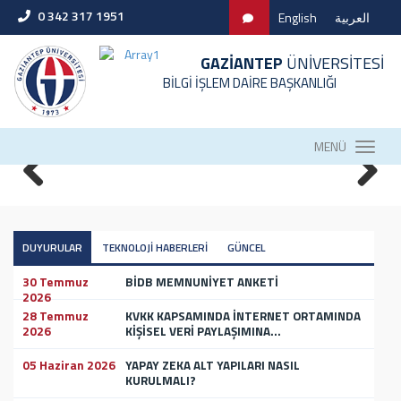
0 342 317 1951
English
العربية
GAZİANTEP
ÜNİVERSİTESİ
BİLGİ İŞLEM DAİRE BAŞKANLIĞI
MENÜ
DUYURULAR
TEKNOLOJİ HABERLERİ
GÜNCEL
30 Temmuz
BİDB MEMNUNİYET ANKETİ
2026
28 Temmuz
KVKK KAPSAMINDA İNTERNET ORTAMINDA
2026
KİŞİSEL VERİ PAYLAŞIMINA...
05 Haziran 2026
YAPAY ZEKA ALT YAPILARI NASIL
KURULMALI?