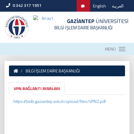
0 342 317 1951
English
العربية
GAZİANTEP
ÜNİVERSİTESİ
BİLGİ İŞLEM DAİRE BAŞKANLIĞI
MENÜ
BİLGİ İŞLEM DAİRE BAŞKANLIĞI
VPN BAĞLANTI AYARLARI
https://bidb.gaziantep.edu.tr/upload/files/VPN2.pdf