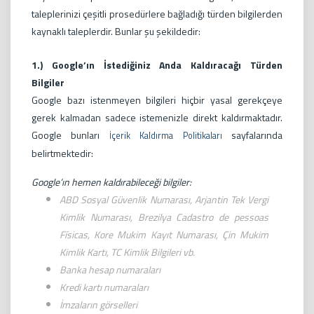
taleplerinizi çeşitli prosedürlere bağladığı türden bilgilerden
kaynaklı taleplerdir. Bunlar şu şekildedir:
1.) Google’ın İstediğiniz Anda Kaldıracağı Türden
Bilgiler
Google bazı istenmeyen bilgileri hiçbir yasal gerekçeye
gerek kalmadan sadece istemenizle direkt kaldırmaktadır.
Google bunları
sayfalarında
İçerik Kaldırma Politikaları
belirtmektedir:
Google’ın hemen kaldırabileceği bilgiler:
ABD Sosyal Güvenlik Numarası, Arjantin Tek Vergi
Kimlik Numarası, Brezilya Cadastro de pessoas
Físicas, Kore Mukim Kayıt Numarası, Çin Mukim
Kimlik Kartı, TC Kimlik Bilgileri vb.
Banka hesap numaraları
Kredi kartı numaraları
İmzaların görselleri