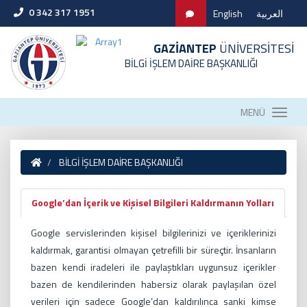
0 342 317 1951
English
العربية
GAZİANTEP
ÜNİVERSİTESİ
BİLGİ İŞLEM DAİRE BAŞKANLIĞI
MENÜ
BİLGİ İŞLEM DAİRE BAŞKANLIĞI
Google’dan İçerik ve Kişisel Bilgileri Kaldırmanın Yolları
Google servislerinden kişisel bilgilerinizi ve içeriklerinizi
kaldırmak, garantisi olmayan çetrefilli bir süreçtir. İnsanların
bazen kendi iradeleri ile paylaştıkları uygunsuz içerikler
bazen de kendilerinden habersiz olarak paylaşılan özel
verileri için sadece Google’dan kaldırılınca sanki kimse