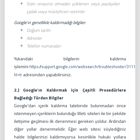
Sizin onayınız olmadan yüklenen veya paylaşılan
çıplak veya müstehcen resimler
Google’ın genellikle kaldırmadığı bilgiler:
Doğum tarihi
Adresler
Telefon numaraları
Yukarıdaki bilgilerin kaldırma
işlemini
https://support.google.com/websearch/troubleshooter/311106
adresinden yapabilirsiniz.
hl=tr
2.) Google’ın Kaldırmak için Çeşitli Prosedürlere
Bağladığı Türden Bilgiler
Google’dan içerik kaldırma talebinde bulunmadan önce
istenmeyen içeriklerin bulunduğu Web siteleri ile bir şekilde
iletişime geçilmesi ilk denenmesi gereken yoldur. Ardından
diğer yollar denenmelidir. Eğer web sitesi söylediğiniz
halde bilgilerinizi kaldırmıyorsa kesinlikle hukuki yollara