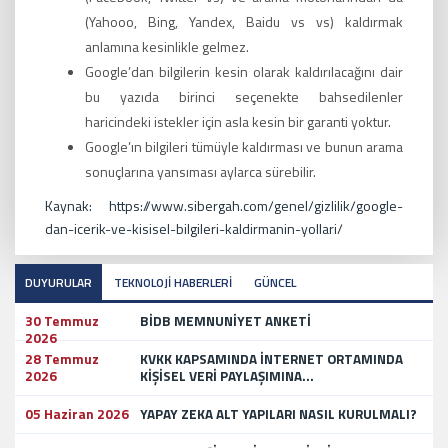
(Yahooo, Bing, Yandex, Baidu vs vs) kaldırmak
anlamına kesinlikle gelmez.
Google’dan bilgilerin kesin olarak kaldırılacağını dair
bu yazıda birinci seçenekte bahsedilenler
haricindeki istekler için asla kesin bir garanti yoktur.
Google’ın bilgileri tümüyle kaldırması ve bunun arama
sonuçlarına yansıması aylarca sürebilir.
Kaynak: https://www.sibergah.com/genel/gizlilik/google-
dan-icerik-ve-kisisel-bilgileri-kaldirmanin-yollari/
DUYURULAR
TEKNOLOJİ HABERLERİ
GÜNCEL
30 Temmuz
BİDB MEMNUNİYET ANKETİ
2026
28 Temmuz
KVKK KAPSAMINDA İNTERNET ORTAMINDA
2026
KİŞİSEL VERİ PAYLAŞIMINA...
05 Haziran 2026
YAPAY ZEKA ALT YAPILARI NASIL KURULMALI?