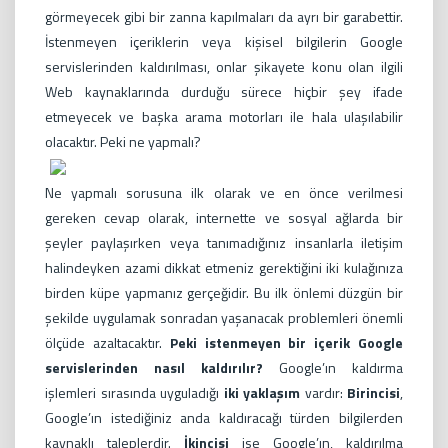
görmeyecek gibi bir zanna kapılmaları da ayrı bir garabettir.
İstenmeyen içeriklerin veya kişisel bilgilerin Google
servislerinden kaldırılması, onlar şikayete konu olan ilgili
Web kaynaklarında durduğu sürece hiçbir şey ifade
etmeyecek ve başka arama motorları ile hala ulaşılabilir
olacaktır. Peki ne yapmalı?
Ne yapmalı sorusuna ilk olarak ve en önce verilmesi
gereken cevap olarak, internette ve sosyal ağlarda bir
şeyler paylaşırken veya tanımadığınız insanlarla iletişim
halindeyken azami dikkat etmeniz gerektiğini iki kulağınıza
birden küpe yapmanız gerçeğidir. Bu ilk önlemi düzgün bir
şekilde uygulamak sonradan yaşanacak problemleri önemli
ölçüde azaltacaktır.
Peki istenmeyen bir içerik Google
servislerinden nasıl kaldırılır?
Google’ın kaldırma
işlemleri sırasında uyguladığı
iki yaklaşım
vardır:
Birincisi
,
Google’ın istediğiniz anda kaldıracağı türden bilgilerden
kaynaklı taleplerdir.
İkincisi
ise Google’ın, kaldırılma